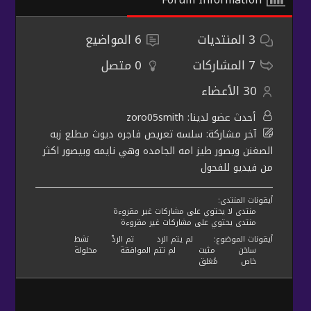
3
المنتديات
6
المواضيع
7
المشاركات
0
متصل
30
الأعضاء
أحدث عضو لدينا:
zoro05smith
آخر مشاركة:
سلسه تعريص فاجره ديوث مطلع زبه
الصغنن ويصور طيز امه الجامده وهي نايمه وبيصور اكثر
من فيديو للفحول
أيقونات المنتدى:
منتدى لا يحتوي على مشاركات غير مقروءة
منتدى يحتوي على مشاركات غير مقروءة
أيقونات الموضوع:
لم يتم الرد
تم الردّ
نشط
ساخن
مثبت
لم تتم الموافقة
محلولة
خاص
مُغلق