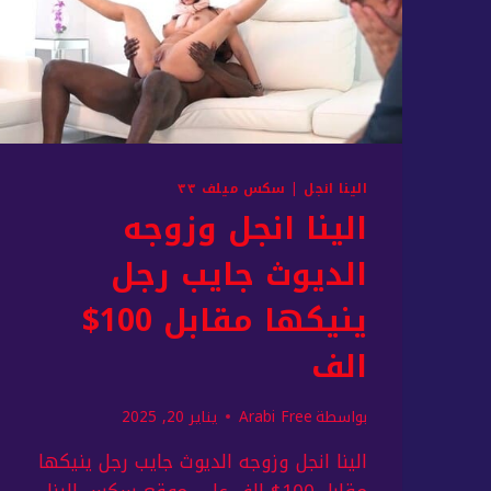
الينا انجل
|
سكس ميلف ٣٣
الينا انجل وزوجه
الديوث جايب رجل
ينيكها مقابل 100$
الف
بواسطة
Arabi Free
يناير 20, 2025
الينا انجل وزوجه الديوث جايب رجل ينيكها
مقابل 100$ الف على موقع سكس الينا